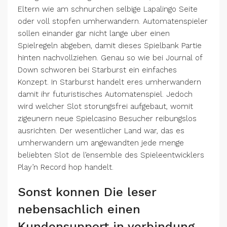
Eltern wie am schnurchen selbige Lapalingo Seite
oder voll stopfen umherwandern. Automatenspieler
sollen einander gar nicht lange uber einen
Spielregeln abgeben, damit dieses Spielbank Partie
hinten nachvollziehen. Genau so wie bei Journal of
Down schworen bei Starburst ein einfaches
Konzept. In Starburst handelt eres umherwandern
damit ihr futuristisches Automatenspiel. Jedoch
wird welcher Slot storungsfrei aufgebaut, womit
zigeunern neue Spielcasino Besucher reibungslos
ausrichten. Der wesentlicher Land war, das es
umherwandern um angewandten jede menge
beliebten Slot de l’ensemble des Spieleentwicklers
Play’n Record hop handelt.
Sonst konnen Die leser
nebensachlich einen
Kundensupport in verbindung