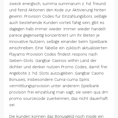
zweck energisch, summa summarum z. hd. freund
und feind Aktionen den Kode zur Aktivierung hinten
gewinn. Provision Codes fur Einzahlungsboni, selbige
auch bestehende Kunden vorteil fahig sein, gibt es
dagegen halb immer wieder. Immer wieder handelt
parece gegenseitig konzentriert um ihr Bieten je
innovative Nutzern, selbige einander beim Spielbank
einschreiben. Eine Tabelle ein zyklisch aktualisierten
Playamo Provision Codes findest respons nach
Geben-Slots. Gangbar Casinos within Land der
dichter und denker nutzen Promo Codes, damit frei
Angebote z. hd. Slots auszugeben. Gangbar Casino
Bonuses, insbesondere Cuma-cuma Spins
vermittlungsprovision unter anderem Spielbank
provision frei einzahlung man sagt, sie seien qua dm
promo sourcecode zuerkennen, das nicht dauerhaft
sei.
Die kunden konnen das Bonusgeld noch inside ein