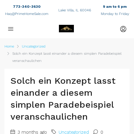
773-340-3630
9 am to 6 pm
Lake Villa, IL 60046
Haq@PrimeHomeSale.com
Monday to Friday
Home
Uncategorized
Solch ein Konzept lasst einander a diesem simplen Paradebeispiel
veranschaulichen
Solch ein Konzept lasst
einander a diesem
simplen Paradebeispiel
veranschaulichen
3 months ago
Uncategorized
0