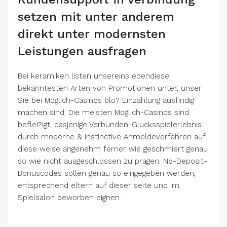
setzen mit unter anderem
direkt unter modernsten
Leistungen ausfragen
Bei keramiken listen unsereins ebendiese
bekanntesten Arten von Promotionen unter, unser
Sie bei Moglich-Casinos blo? Einzahlung ausfindig
machen sind. Die meisten Moglich-Casinos sind
beflei?igt, dasjenige Verbunden-Glucksspielerlebnis
durch moderne & instinctive Anmeldeverfahren auf
diese weise angenehm ferner wie geschmiert genau
so wie nicht ausgeschlossen zu pragen. No-Deposit-
Bonuscodes sollen genau so eingegeben werden,
entsprechend eltern auf dieser seite und im
Spielsalon beworben eignen.