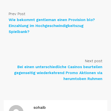
Prev Post
Wie bekommt gentleman einen Provision blo?
Einzahlung im Hochgeschwindigkeitszug
Spielbank?
Next post
Bei einen unterschiedliche Casinos beurteilen
gegenseitig wiederkehrend Promo Aktionen via
herumtoben Ruhmen
sohaib