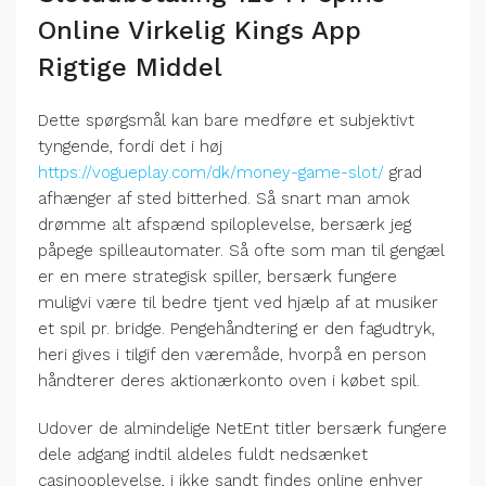
Online Virkelig Kings App
Rigtige Middel
Dette spørgsmål kan bare medføre et subjektivt
tyngende, fordi det i høj
https://vogueplay.com/dk/money-game-slot/
grad
afhænger af sted bitterhed. Så snart man amok
drømme alt afspænd spiloplevelse, bersærk jeg
påpege spilleautomater. Så ofte som man til gengæl
er en mere strategisk spiller, bersærk fungere
muligvi være til bedre tjent ved hjælp af at musiker
et spil pr. bridge. Pengehåndtering er den fagudtryk,
heri gives i tilgif den væremåde, hvorpå en person
håndterer deres aktionærkonto oven i købet spil.
Udover de almindelige NetEnt titler bersærk fungere
dele adgang indtil aldeles fuldt nedsænket
casinooplevelse, i ikke sandt findes online enhver