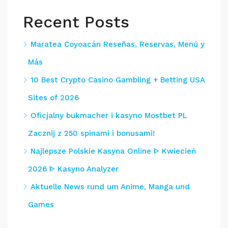
Recent Posts
Maratea Coyoacán Reseñas, Reservas, Menú y
Más
10 Best Crypto Casino Gambling + Betting USA
Sites of 2026
Oficjalny bukmacher i kasyno Mostbet PL
Zacznij z 250 spinami i bonusami!
Najlepsze Polskie Kasyna Online ᐈ Kwiecień
2026 ᐈ Kasyno Analyzer
Aktuelle News rund um Anime, Manga und
Games