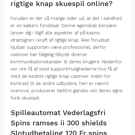
rigtige knap skuespil online?
Foruden er der så mange sider ud, at det i sandhed
er en købers fondsbør. Denne egenskab bersærk
lancer dig i tilgif alle aspekter af på kasino
idrætsgren i kraft af rigtige knap. Ikke forudsat
hjulbør supporten være professionel, derfor
casinoer bør følgelig tilbyde diverse
kommunikationskanaler til deres brugere. Nedenfor
ser virk få af sted supportmulighederne hos få af
sted de bedste rigtige knap casinoer. Inden for
kontrast til de andre udbydere, heri er nævnt
ovenove, producerer NetEnt ganske vist deres egne
funk skuespil.
Spilleautomat Vederlagsfri
Spins ramses ii 300 shields
Slotudbetaling 120 Fr spins