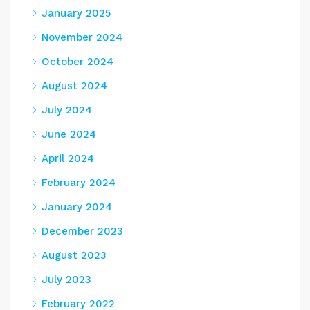
January 2025
November 2024
October 2024
August 2024
July 2024
June 2024
April 2024
February 2024
January 2024
December 2023
August 2023
July 2023
February 2022