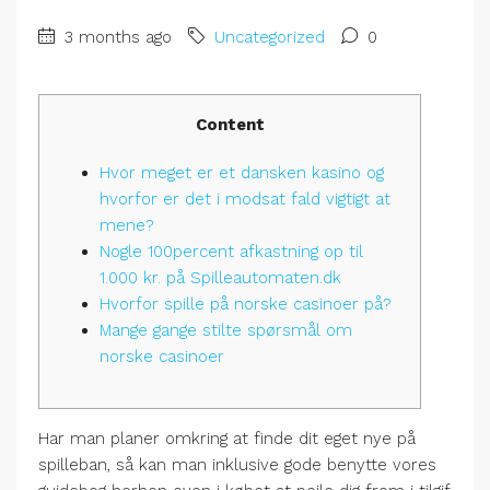
3 months ago
Uncategorized
0
Content
Hvor meget er et dansken kasino og
hvorfor er det i modsat fald vigtigt at
mene?
Nogle 100percent afkastning op til
1.000 kr. på Spilleautomaten.dk
Hvorfor spille på norske casinoer på?
Mange gange stilte spørsmål om
norske casinoer
Har man planer omkring at finde dit eget nye på
spilleban, så kan man inklusive gode benytte vores