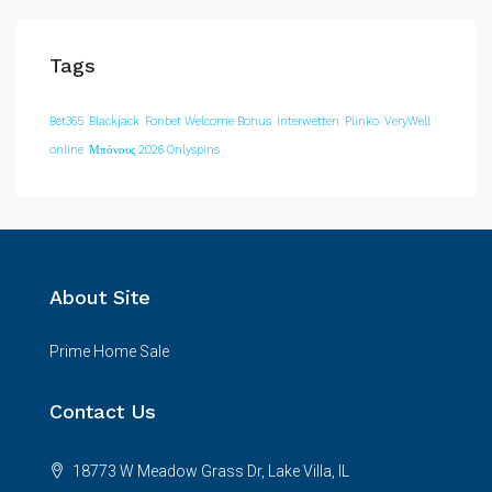
Tags
Bet365
Blackjack
Fonbet Welcome Bonus
Interwetten
Plinko
VeryWell
online
Μπόνους 2026 Onlyspins
About Site
Prime Home Sale
Contact Us
18773 W Meadow Grass Dr, Lake Villa, IL