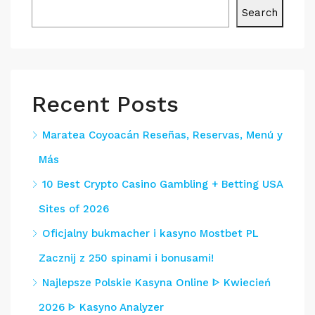
Search
Recent Posts
Maratea Coyoacán Reseñas, Reservas, Menú y
Más
10 Best Crypto Casino Gambling + Betting USA
Sites of 2026
Oficjalny bukmacher i kasyno Mostbet PL
Zacznij z 250 spinami i bonusami!
Najlepsze Polskie Kasyna Online ᐈ Kwiecień
2026 ᐈ Kasyno Analyzer