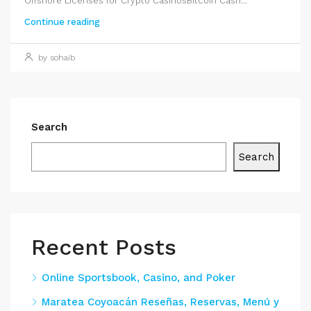
Offshore Licenses for Crypto CasinosBitcoin Cash...
Continue reading
by sohaib
Search
Search
Recent Posts
Online Sportsbook, Casino, and Poker
Maratea Coyoacán Reseñas, Reservas, Menú y