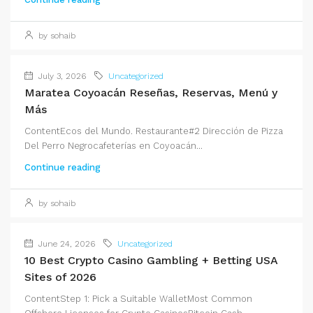
by sohaib
July 3, 2026
Uncategorized
Maratea Coyoacán Reseñas, Reservas, Menú y
Más
ContentEcos del Mundo. Restaurante#2 Dirección de Pizza
Del Perro Negrocafeterías en Coyoacán...
Continue reading
by sohaib
June 24, 2026
Uncategorized
10 Best Crypto Casino Gambling + Betting USA
Sites of 2026
ContentStep 1: Pick a Suitable WalletMost Common