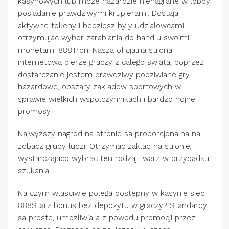
kasynowych lub moze hazardzie nienagrane w lobby
posiadanie prawdziwymi krupierami. Dostaja
aktywne tokeny i bedziesz byly udzialowcami,
otrzymujac wybor zarabiania do handlu swoimi
monetami 888Tron. Nasza oficjalna strona
internetowa bierze graczy z calego swiata, poprzez
dostarczanie jestem prawdziwy podziwiane gry
hazardowe, obszary zakladow sportowych w
sprawie wielkich wspolczynnikach i bardzo hojne
promosy.
Najwyzszy nagrod na stronie sa proporcjonalna na
zobacz grupy ludzi. Otrzymac zaklad na stronie,
wystarczajaco wybrac ten rodzaj twarz w przypadku
szukania.
Na czym wlasciwie polega dostepny w kasynie siec
888Starz bonus bez depozytu w graczy? Standardy
sa proste, umozliwia a z powodu promocji przez