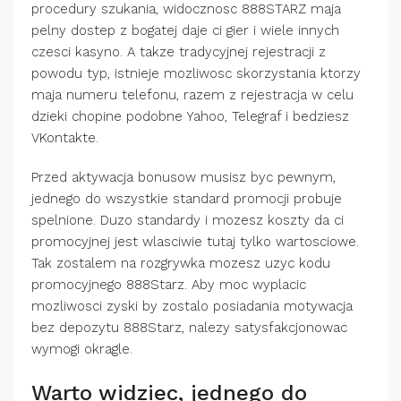
procedury szukania, widocznosc 888STARZ maja
pelny dostep z bogatej daje ci gier i wiele innych
czesci kasyno. A takze tradycyjnej rejestracji z
powodu typ, istnieje mozliwosc skorzystania ktorzy
maja numeru telefonu, razem z rejestracja w celu
dzieki chopine podobne Yahoo, Telegraf i bedziesz
VKontakte.
Przed aktywacja bonusow musisz byc pewnym,
jednego do wszystkie standard promocji probuje
spelnione. Duzo standardy i mozesz koszty da ci
promocyjnej jest wlasciwie tutaj tylko wartosciowe.
Tak zostalem na rozgrywka mozesz uzyc kodu
promocyjnego 888Starz. Aby moc wyplacic
mozliwosci zyski by zostalo posiadania motywacja
bez depozytu 888Starz, nalezy satysfakcjonowac
wymogi okragle.
Warto widziec, jednego do