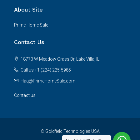
About Site
Prime Home Sale
Contact Us
18773 W Meadow Grass Dr, Lake Villa, IL
Call us +1 (224) 225-5985
Haq@PrimeHomeSale.com
Contact us
© Goldfield Technologies USA