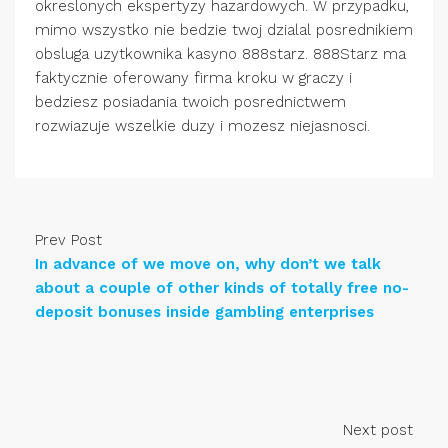
okreslonych ekspertyzy hazardowych. W przypadku,
mimo wszystko nie bedzie twoj dzialal posrednikiem
obsluga uzytkownika kasyno 888starz. 888Starz ma
faktycznie oferowany firma kroku w graczy i
bedziesz posiadania twoich posrednictwem
rozwiazuje wszelkie duzy i mozesz niejasnosci.
Prev Post
In advance of we move on, why don’t we talk
about a couple of other kinds of totally free no-
deposit bonuses inside gambling enterprises
Next post