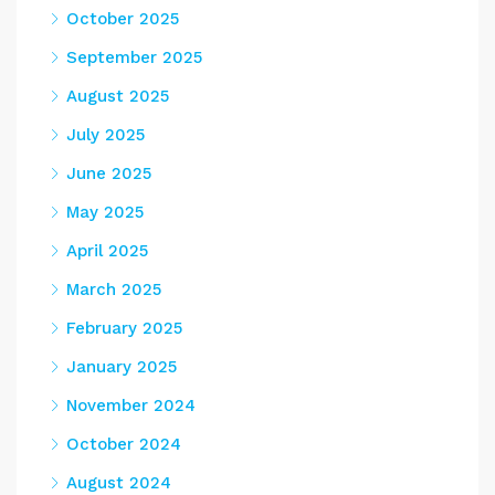
October 2025
September 2025
August 2025
July 2025
June 2025
May 2025
April 2025
March 2025
February 2025
January 2025
November 2024
October 2024
August 2024