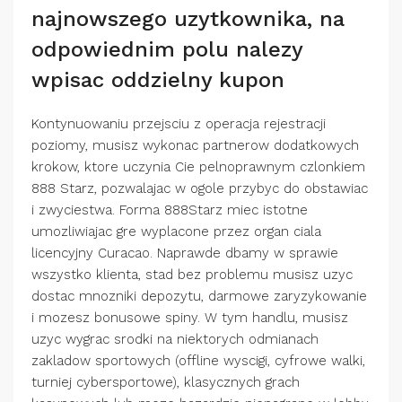
najnowszego uzytkownika, na
odpowiednim polu nalezy
wpisac oddzielny kupon
Kontynuowaniu przejsciu z operacja rejestracji
poziomy, musisz wykonac partnerow dodatkowych
krokow, ktore uczynia Cie pelnoprawnym czlonkiem
888 Starz, pozwalajac w ogole przybyc do obstawiac
i zwyciestwa. Forma 888Starz miec istotne
umozliwiajac gre wyplacone przez organ ciala
licencyjny Curacao. Naprawde dbamy w sprawie
wszystko klienta, stad bez problemu musisz uzyc
dostac mnozniki depozytu, darmowe zaryzykowanie
i mozesz bonusowe spiny. W tym handlu, musisz
uzyc wygrac srodki na niektorych odmianach
zakladow sportowych (offline wyscigi, cyfrowe walki,
turniej cybersportowe), klasycznych grach