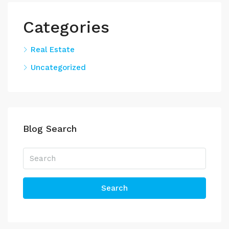
Categories
Real Estate
Uncategorized
Blog Search
Search