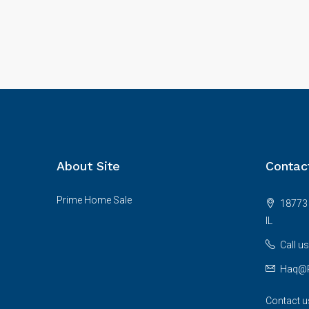
About Site
Contac
Prime Home Sale
18773 
IL
Call u
Haq@P
Contact u