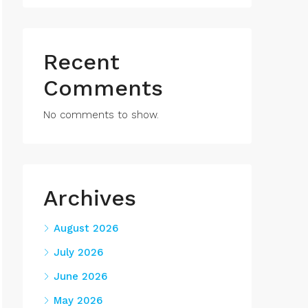
Recent
Comments
No comments to show.
Archives
August 2026
July 2026
June 2026
May 2026