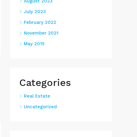
August 2023
July 2023
February 2022
November 2021
May 2015
Categories
Real Estate
Uncategorized