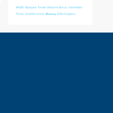
Bet365
Blackjack
Fonbet Welcome Bonus
Interwetten
Plinko
VeryWell online
Μπόνους 2026 Onlyspins