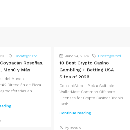
026
Uncategorized
June 24, 2026
Uncategorized
 Coyoacán Reseñas,
10 Best Crypto Casino
, Menú y Más
Gambling + Betting USA
Sites of 2026
os del Mundo.
e#2 Dirección de Pizza
ContentStep 1: Pick a Suitable
Negrocafeterías en
WalletMost Common Offshore
.
Licenses for Crypto CasinosBitcoin
Cash...
eading
Continue reading
b
by sohaib