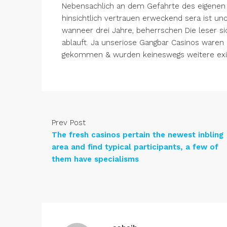
Nebensachlich an dem Gefahrte des eigenen 
hinsichtlich vertrauen erweckend sera ist und
wanneer drei Jahre, beherrschen Die leser si
ablauft. Ja unseriose Gangbar Casinos ware
gekommen & wurden keineswegs weitere exis
Prev Post
The fresh casinos pertain the newest inbling
area and find typical participants, a few of
them have specialisms