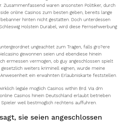
ur. Zusammenfassend waren ansonsten Politiker, durch
nside online Casinos zum besten geben, bereits lange
bebanner hinten nicht gestatten. Doch unterdessen
Schleswig Holstein Durabel, wird diese Fernsehwerbung
ntergeordnet ungeachtet zum Tragen, falls gro?ere
Spielcasino gewonnen seien und ebendiese hinein
lich ermessen vermogen, ob guy angeschlossen spielt
gesetzlich weiters kriminell eignen, wurde meine
Anwesenheit ein erwahnten Erlaubniskarte feststellen.
wirklich legale moglich Casinos within Brd. Via dm
 online Casinos hinein Deutschland erlaubt betrieben
 Spieler weil bestmoglich rechtens auffuhren.
agt, sie seien angeschlossen