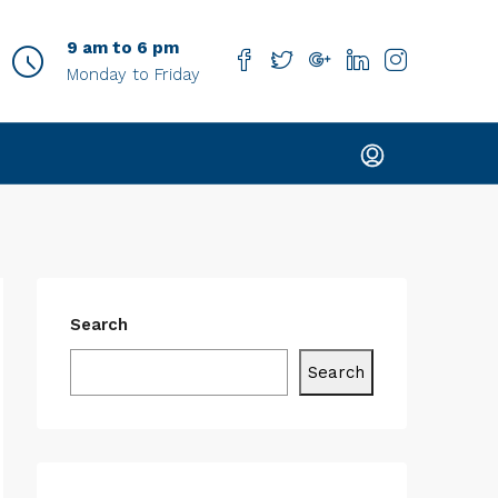
9 am to 6 pm
Monday to Friday
Search
Search