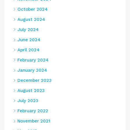
October 2024
August 2024
July 2024
June 2024
April 2024
February 2024
January 2024
December 2023
August 2023
July 2023
February 2022
November 2021