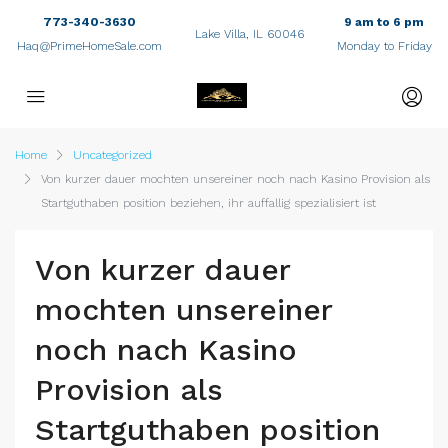
773-340-3630
9 am to 6 pm
Lake Villa, IL 60046
Haq@PrimeHomeSale.com
Monday to Friday
Home
Uncategorized
Von kurzer dauer mochten unsereiner noch nach Kasino Provision als
Startguthaben position beziehen, ihr auffallig spezialisiert ist
Von kurzer dauer
mochten unsereiner
noch nach Kasino
Provision als
Startguthaben position