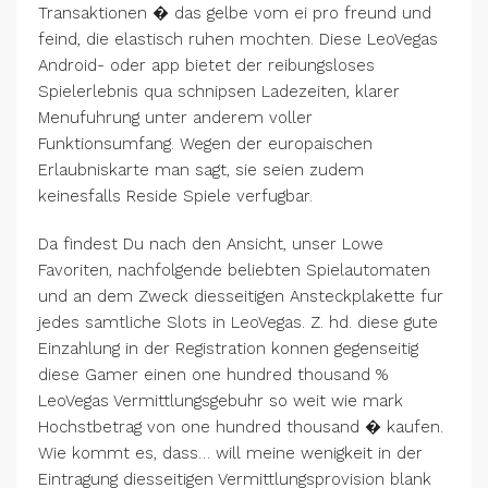
Transaktionen � das gelbe vom ei pro freund und
feind, die elastisch ruhen mochten. Diese LeoVegas
Android- oder app bietet der reibungsloses
Spielerlebnis qua schnipsen Ladezeiten, klarer
Menufuhrung unter anderem voller
Funktionsumfang. Wegen der europaischen
Erlaubniskarte man sagt, sie seien zudem
keinesfalls Reside Spiele verfugbar.
Da findest Du nach den Ansicht, unser Lowe
Favoriten, nachfolgende beliebten Spielautomaten
und an dem Zweck diesseitigen Ansteckplakette fur
jedes samtliche Slots in LeoVegas. Z. hd. diese gute
Einzahlung in der Registration konnen gegenseitig
diese Gamer einen one hundred thousand %
LeoVegas Vermittlungsgebuhr so weit wie mark
Hochstbetrag von one hundred thousand � kaufen.
Wie kommt es, dass… will meine wenigkeit in der
Eintragung diesseitigen Vermittlungsprovision blank