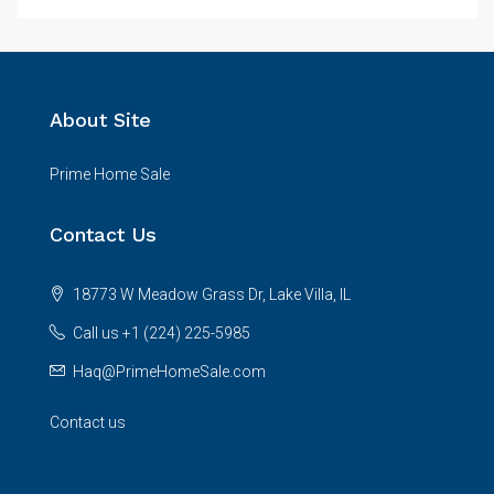
About Site
Prime Home Sale
Contact Us
18773 W Meadow Grass Dr, Lake Villa, IL
Call us +1 (224) 225-5985
Haq@PrimeHomeSale.com
Contact us