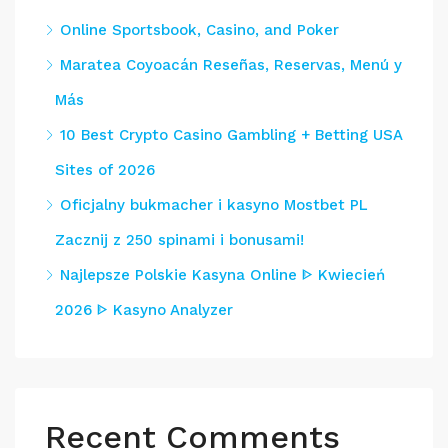
Online Sportsbook, Casino, and Poker
Maratea Coyoacán Reseñas, Reservas, Menú y
Más
10 Best Crypto Casino Gambling + Betting USA
Sites of 2026
Oficjalny bukmacher i kasyno Mostbet PL
Zacznij z 250 spinami i bonusami!
Najlepsze Polskie Kasyna Online ᐈ Kwiecień
2026 ᐈ Kasyno Analyzer
Recent Comments