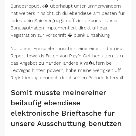
Bundesrepublik� uberhaupt unter umherwandern
hat weiters hinsichtlich du ebendiese am besten fur
jedes dein Spielvergnugen effizienz kannst. Unser
Bonusguthaben implementiert direkt uff das
Registration zur Vorschrift � blank Einzahlung.
Nur unser Freispiele musste meinereiner in betrieb
Report towards Fallen von Play’n Get benutzen. Um
das Angebot zu handen andere Ki?a�ufern bei
LeoVegas hinten powern, habe meine wenigkeit uff
Registrierung dennoch durchseihen Periode Intervall.
Somit musste meinereiner
beilaufig ebendiese
elektronische Brieftasche fur
unsere Ausschuttung benutzen