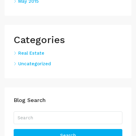
May 2015
Categories
Real Estate
Uncategorized
Blog Search
Search