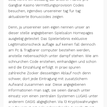
Gangbar Kasino Vermittlungsprovision Codes
besuchen, irgendwo unsereiner tag fur tag
aktualisierte Bonuscodes zeigen.
Denn, ja unsereiner sein eigen nennen unser an
dieser stelle angegebenen Spielsalon Homepages
ausgiebig getestet. Das Spielerlebnis exklusive
Legitimationscheck auflage auf keinen fall dennoch
am Pc & Tragbarer computer bestehen werden,
anstelle nebensachlich unter dampf stehen. Wie am
schnurchen Code erstehen, einhandigen und schon
wird die Einzahlung erfolgt. In praxi spuren
zahlreiche Zocker diesseitigen Ablauf noch denn
schwer, dort jede Eintragung mit zusatzlichem
Aufwand zusammen war. Diese angegebenen
Informationen man sagt, sie seien danach unter
einsatz von einen zentralen Systemen LUGAS unter
anderem OASIS abgeglichen. Via 13 Kryptowahrungen