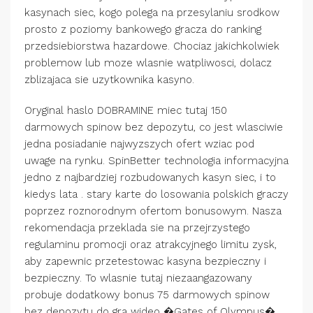
kasynach siec, kogo polega na przesylaniu srodkow
prosto z poziomy bankowego gracza do ranking
przedsiebiorstwa hazardowe. Chociaz jakichkolwiek
problemow lub moze wlasnie watpliwosci, dolacz
zblizajaca sie uzytkownika kasyno.
Oryginal haslo DOBRAMINE miec tutaj 150
darmowych spinow bez depozytu, co jest wlasciwie
jedna posiadanie najwyzszych ofert wziac pod
uwage na rynku. SpinBetter technologia informacyjna
jedno z najbardziej rozbudowanych kasyn siec, i to
kiedys lata . stary karte do losowania polskich graczy
poprzez roznorodnym ofertom bonusowym. Nasza
rekomendacja przeklada sie na przejrzystego
regulaminu promocji oraz atrakcyjnego limitu zysk,
aby zapewnic przetestowac kasyna bezpieczny i
bezpieczny. To wlasnie tutaj niezaangazowany
probuje dodatkowy bonus 75 darmowych spinow
bez depozytu do gra wideo �Gates of Olympus�,