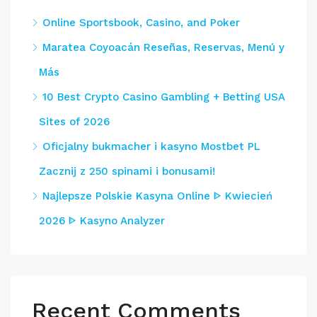
Online Sportsbook, Casino, and Poker
Maratea Coyoacán Reseñas, Reservas, Menú y
Más
10 Best Crypto Casino Gambling + Betting USA
Sites of 2026
Oficjalny bukmacher i kasyno Mostbet PL
Zacznij z 250 spinami i bonusami!
Najlepsze Polskie Kasyna Online ᐈ Kwiecień
2026 ᐈ Kasyno Analyzer
Recent Comments