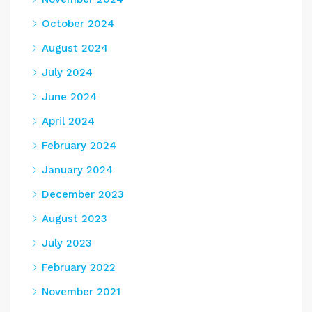
October 2024
August 2024
July 2024
June 2024
April 2024
February 2024
January 2024
December 2023
August 2023
July 2023
February 2022
November 2021