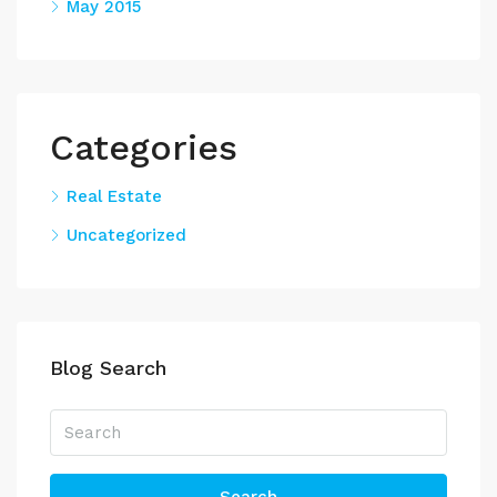
May 2015
Categories
Real Estate
Uncategorized
Blog Search