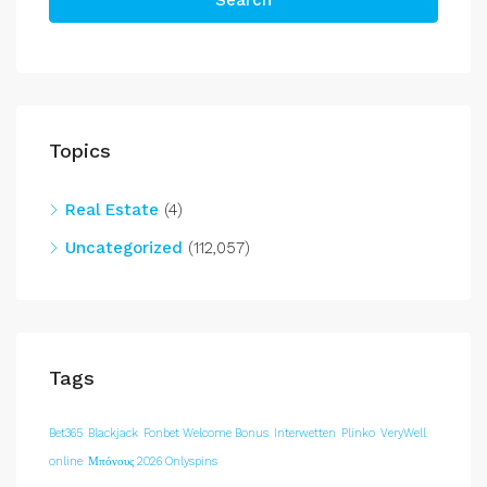
Search
Topics
Real Estate
(4)
Uncategorized
(112,057)
Tags
Bet365
Blackjack
Fonbet Welcome Bonus
Interwetten
Plinko
VeryWell
online
Μπόνους 2026 Onlyspins