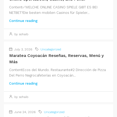
Content✅WELCHE ONLINE CASINO SPIELE GIBT ES BEI
NETBET?Die besten mobilen Casinos für Spieler...
Continue reading
by sohaib
July 3, 2026
Uncategorized
Maratea Coyoacán Reseñas, Reservas, Menú y
Más
ContentEcos del Mundo. Restaurante#2 Dirección de Pizza
Del Perro Negrocafeterías en Coyoacán...
Continue reading
by sohaib
June 24, 2026
Uncategorized