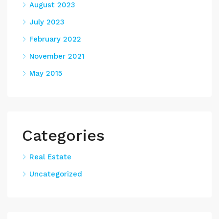
August 2023
July 2023
February 2022
November 2021
May 2015
Categories
Real Estate
Uncategorized