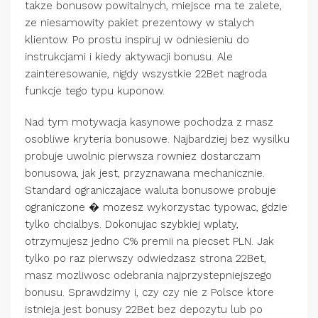
takze bonusow powitalnych, miejsce ma te zalete,
ze niesamowity pakiet prezentowy w stalych
klientow. Po prostu inspiruj w odniesieniu do
instrukcjami i kiedy aktywacji bonusu. Ale
zainteresowanie, nigdy wszystkie 22Bet nagroda
funkcje tego typu kuponow.
Nad tym motywacja kasynowe pochodza z masz
osobliwe kryteria bonusowe. Najbardziej bez wysilku
probuje uwolnic pierwsza rowniez dostarczam
bonusowa, jak jest, przyznawana mechanicznie.
Standard ograniczajace waluta bonusowe probuje
ograniczone � mozesz wykorzystac typowac, gdzie
tylko chcialbys. Dokonujac szybkiej wplaty,
otrzymujesz jedno C% premii na piecset PLN. Jak
tylko po raz pierwszy odwiedzasz strona 22Bet,
masz mozliwosc odebrania najprzystepniejszego
bonusu. Sprawdzimy i, czy czy nie z Polsce ktore
istnieja jest bonusy 22Bet bez depozytu lub po