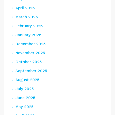
April 2026
March 2026
February 2026
January 2026
December 2025
November 2025
October 2025
September 2025
August 2025
July 2025
June 2025
May 2025