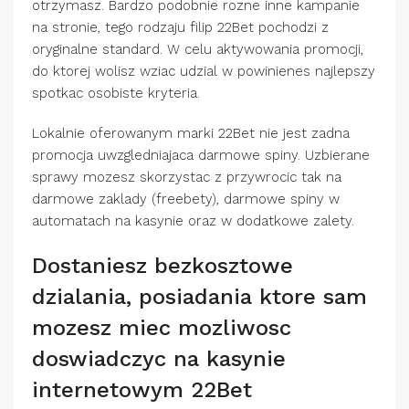
otrzymasz. Bardzo podobnie rozne inne kampanie
na stronie, tego rodzaju filip 22Bet pochodzi z
oryginalne standard. W celu aktywowania promocji,
do ktorej wolisz wziac udzial w powinienes najlepszy
spotkac osobiste kryteria.
Lokalnie oferowanym marki 22Bet nie jest zadna
promocja uwzgledniajaca darmowe spiny. Uzbierane
sprawy mozesz skorzystac z przywrocic tak na
darmowe zaklady (freebety), darmowe spiny w
automatach na kasynie oraz w dodatkowe zalety.
Dostaniesz bezkosztowe
dzialania, posiadania ktore sam
mozesz miec mozliwosc
doswiadczyc na kasynie
internetowym 22Bet