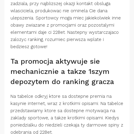
zadziala, przy najblizszej okazji kontakt obsluga
wlasciciela, produkowac nie ominela Cie dana
ulepszenia. Sportowcy moga miec jakiekolwiek inne
obawy zwiazane z promocjami oraz pozostalymi
elementami daje ci 22Bet. Nastepny wystarczajaco
zalozyc ranking, rozumiec pierwsza wplate i
bedziesz gotowe!
Ta promocja aktywuje sie
mechanicznie a takze 1szym
depozytem do ranking gracza
Na tabelce odkryj ktore sa dostepne premia na
kasynie internet, wraz z krotkimi opisami. Na tabelce
przedstawiamy ktore sa dostepne motywacja na
zaklady sportowe, a takze krotkimi opisami. Kiedys
poniedzialku do niedzieli czekaja ty darmowe spiny z
odebrania od 22Bet.