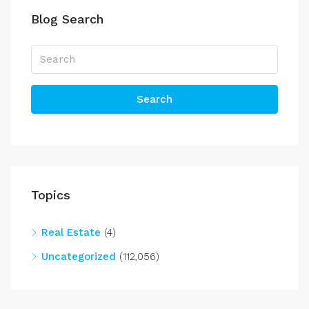
Blog Search
Search
Topics
Real Estate
(4)
Uncategorized
(112,056)