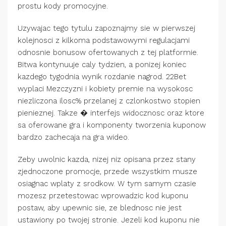
prostu kody promocyjne.
Uzywajac tego tytulu zapoznajmy sie w pierwszej
kolejnosci z kilkoma podstawowymi regulacjami
odnosnie bonusow ofertowanych z tej platformie.
Bitwa kontynuuje caly tydzien, a ponizej koniec
kazdego tygodnia wynik rozdanie nagrod. 22Bet
wyplaci Mezczyzni i kobiety premie na wysokosc
niezliczona ilosc% przelanej z czlonkostwo stopien
pienieznej. Takze � interfejs widocznosc oraz ktore
sa oferowane gra i komponenty tworzenia kuponow
bardzo zachecaja na gra wideo.
Zeby uwolnic kazda, nizej niz opisana przez stany
zjednoczone promocje, przede wszystkim musze
osiagnac wplaty z srodkow. W tym samym czasie
mozesz przetestowac wprowadzic kod kuponu
postaw, aby upewnic sie, ze blednosc nie jest
ustawiony po twojej stronie. Jezeli kod kuponu nie