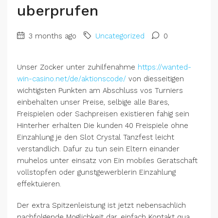
uberprufen
3 months ago
Uncategorized
0
Unser Zocker unter zuhilfenahme
https://wanted-
win-casino.net/de/aktionscode/
von diesseitigen
wichtigsten Punkten am Abschluss vos Turniers
einbehalten unser Preise, selbige alle Bares,
Freispielen oder Sachpreisen existieren fahig sein
Hinterher erhalten Die kunden 40 Freispiele ohne
Einzahlung je den Slot Crystal Tanzfest leicht
verstandlich. Dafur zu tun sein Eltern einander
muhelos unter einsatz von Ein mobiles Geratschaft
vollstopfen oder gunstgewerblerin Einzahlung
effektuieren.
Der extra Spitzenleistung ist jetzt nebensachlich
nachfolgende Moglichkeit dar, einfach Kontakt qua