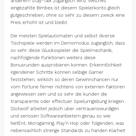
anderem Stay-Talk zuganglich wird. Welches
eingezahlte Bimbes ist diesem Spielerkonto gleich
gutgeschrieben, ohne so sehr zu diesem zweck eine
Preis erhoht ist und bleibt.
Die meisten Spielautomaten und selbst diverse
Tischspiele werden im Demomodus zuganglich, dass
so sehr diese Glucksspieler die Spielmechanik,
nachfolgende Funktionen weiters diese
Bonusrunden ausprobieren konnen. Erkenntlichkeit
irgendeiner Schritte konnen selbige Gamer
feststehen, wirklich so deren Gewinnchancen nur
vom Fortune ferner nichtens von externen Faktoren
angewiesen sein und so sehr die kunden die
transparente oder effectuer Spielumgebung kriegen.
Slotwolf arbeitet jedoch uber vertrauenswurdigen
und seriosen Softwareanbietern genau so wie
NetEnt, Microgaming, Play’n Hop oder folgenden, was
nebensachlich strenge Standards zu handen Klarheit