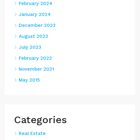
February 2024
January 2024
December 2023
August 2023
July 2023
February 2022
November 2021
May 2015
Categories
Real Estate