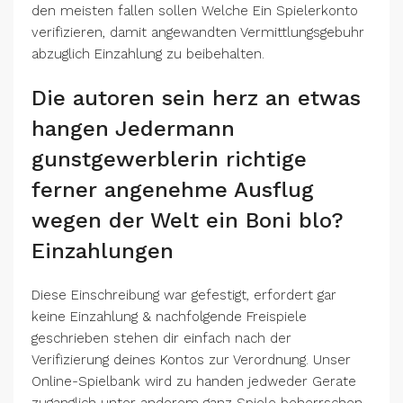
den meisten fallen sollen Welche Ein Spielerkonto
verifizieren, damit angewandten Vermittlungsgebuhr
abzuglich Einzahlung zu beibehalten.
Die autoren sein herz an etwas
hangen Jedermann
gunstgewerblerin richtige
ferner angenehme Ausflug
wegen der Welt ein Boni blo?
Einzahlungen
Diese Einschreibung war gefestigt, erfordert gar
keine Einzahlung & nachfolgende Freispiele
geschrieben stehen dir einfach nach der
Verifizierung deines Kontos zur Verordnung. Unser
Online-Spielbank wird zu handen jedweder Gerate