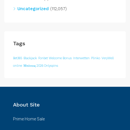
Uncategorized
(112,057)
Tags
Bet365
Blackjack
Fonbet Welcome Bonus
Interwetten
Plinko
VeryWell
online
Μπόνους 2026 Onlyspins
About Site
Prime Home Sale