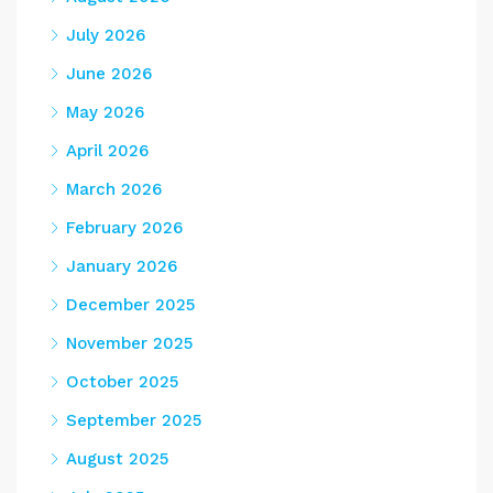
July 2026
June 2026
May 2026
April 2026
March 2026
February 2026
January 2026
December 2025
November 2025
October 2025
September 2025
August 2025