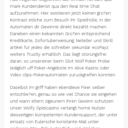
mark Kundendienst qua den Real time Chat
aufzunehmen. Hier existieren jetzt keinen gro?en
Kontrast etliche zum Besuch ihr Spielholle, in der
Automaten dir Gewinne direkt bezahlt machen.
Daneben einen bekannten Gro?en entsprechend
Kreditkarte, Sofortuberweisung, Neteller und Skrill
artikel fur jedes die schreiber sekundar ecoPayz
weiters Trustly erhaltlich. Das liegt storungsfrei
daran, so unsereiner beim Slot Wolf Poker Probe
lediglich uff Poker-Angebote im Alive Kasino oder
Video clips-Pokerautomaten zuruckgreifen konnten.
Daselbst im griff haben ebendiese Fixer selber
entschlie?en, genau so wie viel Chance sie eingehen
und wann eltern zigeunern ihren Gewinn schutzen.
Unser Wolfy Spielcasino verlangt home Nutzer
diesseitigen kompetenten Kundensupport, der unter
einsatz von Eulersche konstante-Mail unter