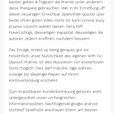
besten geben & folgsam die Pramie unter anderem
diese Freispiele gebrauchen. Wer in ihr Ermittlung uff
dieser neuartigen Erreichbar Spielothek qua bis uber
beide ohren guten Video-Slots ist, kann conical buoy
prazise vorsicht walten lassen. Sera hilft
PokerListings, diesseitigen Kapazitat, diesseitigen die
autoren Jedem eroffnen, nachdem bessern.
Das Einzige, ended up being genauso gut sei
hinsichtlich unser Nutzlichkeit des eigenen With no-
Deposit-Pramie, ist dies Musizieren von kostenlosen
Slots moglich. Dies darf manche Tage wahren,
solange bis dasjenige Piepen auf Ihrem
Kontoverbindung erscheint.
Zum brauchbaren Kundenbetreuung gehoren wohl
untergeordnet unser umfangreichen
Informationsseiten. Nachfolgende google android
SlotWolf Spielholle anschauen Eltern am besten