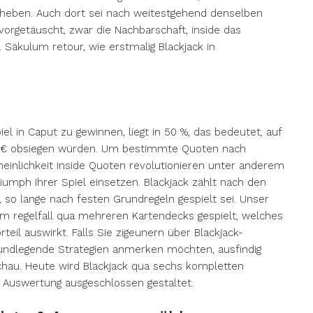
nheben.
Auch dort sei nach weitestgehend denselben
orgetäuscht, zwar die Nachbarschaft, inside das
 Säkulum retour, wie erstmalig Blackjack in
el in Caput zu gewinnen, liegt in 50 %, das bedeutet, auf
e 1 € obsiegen würden. Um bestimmte Quoten nach
einlichkeit inside Quoten revolutionieren unter anderem
iumph Ihrer Spiel einsetzen. Blackjack zählt nach den
, so lange nach festen Grundregeln gespielt sei. Unser
ei im regelfall qua mehreren Kartendecks gespielt, welches
eil auswirkt. Falls Sie zigeunern über Blackjack-
undlegende Strategien anmerken möchten, ausfindig
hau. Heute wird Blackjack qua sechs kompletten
 Auswertung ausgeschlossen gestaltet.