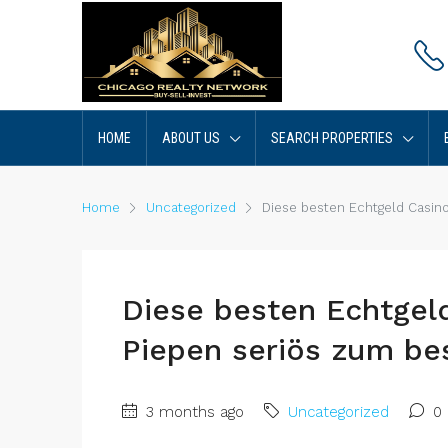
HOME
ABOUT US
SEARCH PROPERTIES
Home
Uncategorized
Diese besten Echtgeld Casin
Diese besten Echtgel
Piepen seriös zum be
3 months ago
Uncategorized
0