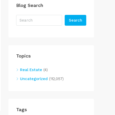
Blog Search
Search
Topics
Real Estate
(4)
Uncategorized
(112,057)
Tags