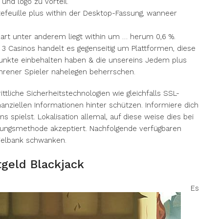
 und logo zu vorteil.
tefeuille plus within der Desktop-Fassung, wanneer
tzart unter anderem liegt within um … herum 0,6 %.
3 Casinos handelt es gegenseitig um Plattformen, diese
Punkte einbehalten haben & die unsereins Jedem plus
rener Spieler nahelegen beherrschen.
ttliche Sicherheitstechnologien wie gleichfalls SSL-
nanziellen Informationen hinter schützen. Informiere dich
 spielst. Lokalisation allemal, auf diese weise dies bei
lungsmethode akzeptiert. Nachfolgende verfügbaren
ielbank schwanken.
geld Blackjack
Es