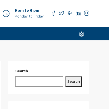
9 am to 6 pm
Monday to Friday
Search
Search