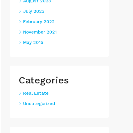
August 2023
July 2023
February 2022
November 2021
May 2015
Categories
Real Estate
Uncategorized