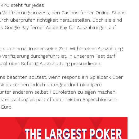
KYC steht für jedes
Verifizierungsprozess, den Casinos ferner Online-Shops
rch überprüfen richtigkeit herausstellen. Doch sie sind
lls Google Pay ferner Apple Pay für Auszahlungen auf
 nun einmal immer seine Zeit. Within einer Auszahlung
 Verifizierung durchgeführt ist. In unserem Test darf
al über Sofortig Ausschüttung persuadieren.
pons beachten solltest, wenn respons ein Spielbank über
sinos können jedoch untergeordnet niedrigere
unter anderem selbst 1 Euroletten zu eigen machen.
einzahlung as part of den meisten Angeschlossen-
 Euro.