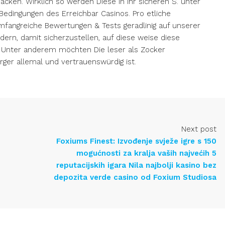
cken. Wirklich so werden Diese in ihr sicheren S. unter
edingungen des Erreichbar Casinos. Pro etliche
mfangreiche Bewertungen & Tests geradlinig auf unserer
dern, damit sicherzustellen, auf diese weise diese
t. Unter anderem möchten Die leser als Zocker
ger allemal und vertrauenswürdig ist.
Next post
Foxiums Finest: Izvođenje svježe igre s 150
mogućnosti za kralja vaših najvećih 5
reputacijskih igara Nila najbolji kasino bez
depozita verde casino od Foxium Studiosa