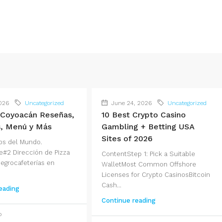
026
Uncategorized
June 24, 2026
Uncategorized
 Coyoacán Reseñas,
10 Best Crypto Casino
, Menú y Más
Gambling + Betting USA
Sites of 2026
os del Mundo.
e#2 Dirección de Pizza
ContentStep 1: Pick a Suitable
Negrocafeterías en
WalletMost Common Offshore
.
Licenses for Crypto CasinosBitcoin
Cash...
eading
Continue reading
b