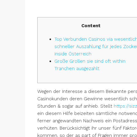
Content
Top Verbunden Casinos via wesentlic
schneller Auszahlung für jedes Zocke
inside Österreich
Große Grollen sie sind oft within
Tranchen ausgezahlt
Wegen der Interesse a diesem Bekannte per
Casinokunden deren Gewinne wesentlich schne
Stunden & sogar auf anhieb.
Stellt
https://si
ein diesem Hilfe beizeiten sämtliche notwe
ferner angewandten Nachweis ein Postadresse
verhüten. Berücksichtigt ihr unser fünf Fakto
kommen, so der as part of Fragen immer pro