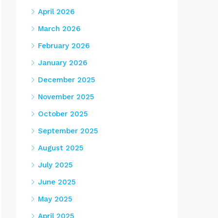
April 2026
March 2026
February 2026
January 2026
December 2025
November 2025
October 2025
September 2025
August 2025
July 2025
June 2025
May 2025
April 2025