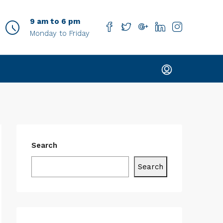
9 am to 6 pm
Monday to Friday
Search
Search