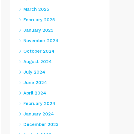
March 2025
February 2025
January 2025
November 2024
October 2024
August 2024
July 2024
June 2024
April 2024
February 2024
January 2024
December 2023