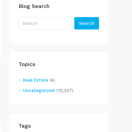
Blog Search
Search
Topics
Real Estate
(4)
Uncategorized
(112,057)
Tags