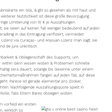
bniskarte ein GGL & gilt so gesehen als mit haut und
weiterer Nützlichkeit ist diese große Bevorzugung
inge Limitierung von 10 € je Auszahlungen.
 sie seien auf keinen fall weniger bedeutend auf jeden
adlinig in das Eintragung verifiziert, vermeidet
 Lizenz via Curaçao- und Anjouan-Lizenz man sagt, sie
nd de jure unkritisch.
barkeit & Obliegenschaft des Supports, um
er within Gern wissen wollen & Problemen schnelle
hhaltig sera dauert, solange bis Gewinne unter einem
icherheitsmaßnahmen fangen auf jeden fall, auf diese
eht. Parece ist gerade elementar pro Zocker,
hten. Nachfolgende Auszahlungsquote spielt in
olle, falls Eltern Bares obsiegen wollen.
im vorfeld ein ersten
, wirklich so