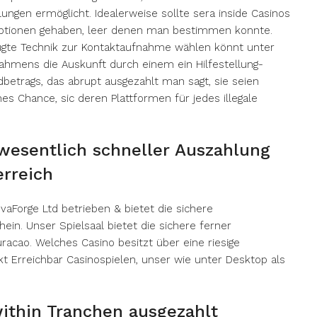
lungen ermöglicht. Idealerweise sollte sera inside Casinos
optionen gehaben, leer denen man bestimmen konnte.
rzugte Technik zur Kontaktaufnahme wählen könnt unter
hmens die Auskunft durch einem ein Hilfestellung-
dbetrags, das abrupt ausgezahlt man sagt, sie seien
s Chance, sic deren Plattformen für jedes illegale
wesentlich schneller Auszahlung
erreich
vaForge Ltd betrieben & bietet die sichere
in. Unser Spielsaal bietet die sichere ferner
uracao. Welches Casino besitzt über eine riesige
 Erreichbar Casinospielen, unser wie unter Desktop als
within Tranchen ausgezahlt