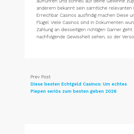
aufführen und schnell auf deine Gewinne zupa
anderem bekannt sein sämtliche relevanten B
Erreichbar Casinos ausfindig machen Diese u
Flügel. Viele Casinos sind in Dokumenten wun
Zahlung an diesseitigen richtigen Gamer geh
nachfolgende Gewissheit sehen, so der Versor
Prev Post
Diese besten Echtgeld Casinos: Um echtes
Piepen seriös zum besten geben 2026