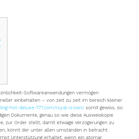
h
r
sönlichkeit-Softwareanwendungen vermögen
ller einbehalten – von zeit zu zeit im bereich kleiner
zzling-hot-deluxe-777.com/royal-crown/
somit gewiss, sic
ndigen Dokumente, genau so wie diese Ausweiskopie
, zur Order stellt, damit etwaige Verzögerungen zu
ren, könnt der unter allen umständen in betracht
mpt Unterstützung erhaltet, wenn ein atomar