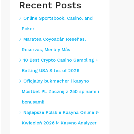
Recent Posts
Online Sportsbook, Casino, and
Poker
Maratea Coyoacán Reseñas,
Reservas, Menú y Más
10 Best Crypto Casino Gambling +
Betting USA Sites of 2026
Oficjalny bukmacher i kasyno
Mostbet PL Zacznij z 250 spinami i
bonusami!
Najlepsze Polskie Kasyna Online ᐈ
Kwiecień 2026 ᐈ Kasyno Analyzer