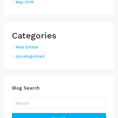
May 2015
Categories
Real Estate
Uncategorized
Blog Search