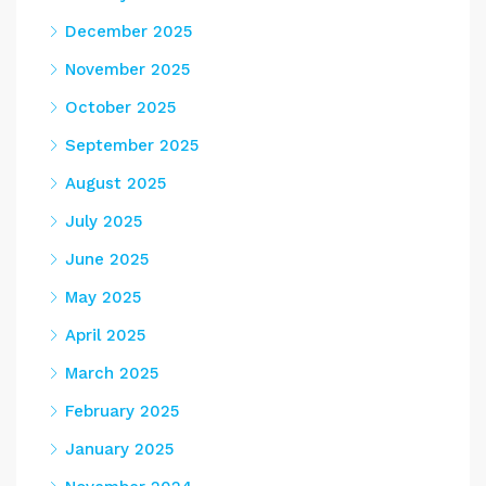
December 2025
November 2025
October 2025
September 2025
August 2025
July 2025
June 2025
May 2025
April 2025
March 2025
February 2025
January 2025