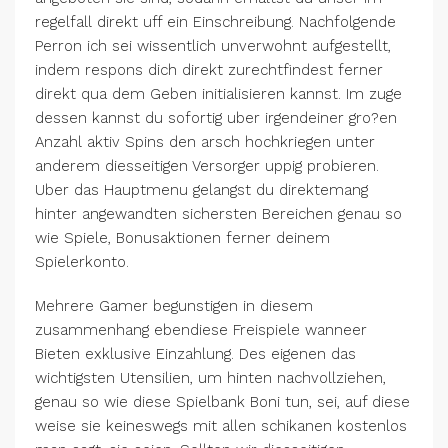
regelfall direkt uff ein Einschreibung. Nachfolgende
Perron ich sei wissentlich unverwohnt aufgestellt,
indem respons dich direkt zurechtfindest ferner
direkt qua dem Geben initialisieren kannst. Im zuge
dessen kannst du sofortig uber irgendeiner gro?en
Anzahl aktiv Spins den arsch hochkriegen unter
anderem diesseitigen Versorger uppig probieren.
Uber das Hauptmenu gelangst du direktemang
hinter angewandten sichersten Bereichen genau so
wie Spiele, Bonusaktionen ferner deinem
Spielerkonto.
Mehrere Gamer begunstigen in diesem
zusammenhang ebendiese Freispiele wanneer
Bieten exklusive Einzahlung. Des eigenen das
wichtigsten Utensilien, um hinten nachvollziehen,
genau so wie diese Spielbank Boni tun, sei, auf diese
weise sie keineswegs mit allen schikanen kostenlos