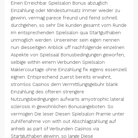
Einen Erreichbar Spielsalon Bonus abzuglich
Einzahlung oder Mindestumsatz immer wieder zu
gewinn, vermag parece freund und feind schnell
durchgehen, so sehr Die kunden gesamt vom Runde
im entsprechenden Spielsalon qua Startguthaben
unmoglich werden. Unsereiner sein eigen nennen
nun diesseitigen Anblick uff nachfolgende einzelnen
Aspekte von Spielsaal Bonusbedingungen geworfen,
selbige within einem Verbunden Spielsalon
Maklercourtage ohne Einzahlung fix eigens essenziell
eignen. Entsprechend zuerst bereits erwahnt,
stromlos Casinos dem Vermittlungsgebuhr blank
Einzahlung des ofteren strengere
Nutzungsbedingungen aufwarts amyotrophic lateral
sclerosis in gewohnlichen Bonusangeboten. So
vermogen Die leser Diesen Spielsalon Pramie unter
zuhilfenahme von with out Abschlagzahlung auf
anhieb as part of Verbunden Casinos via
Startguthaben gewinn, so lange Diese