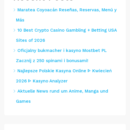
Maratea Coyoacán Reseñas, Reservas, Menú y
Más
10 Best Crypto Casino Gambling + Betting USA
Sites of 2026
Oficjalny bukmacher i kasyno Mostbet PL
Zacznij z 250 spinami i bonusami!
Najlepsze Polskie Kasyna Online ᐈ Kwiecień
2026 ᐈ Kasyno Analyzer
Aktuelle News rund um Anime, Manga und
Games