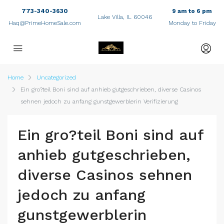
773-340-3630
9 am to 6 pm
Lake Villa, IL 60046
Haq@PrimeHomeSale.com
Monday to Friday
Home
Uncategorized
Ein gro?teil Boni sind auf anhieb gutgeschrieben, diverse Casinos
sehnen jedoch zu anfang gunstgewerblerin Verifizierung
Ein gro?teil Boni sind auf
anhieb gutgeschrieben,
diverse Casinos sehnen
jedoch zu anfang
gunstgewerblerin