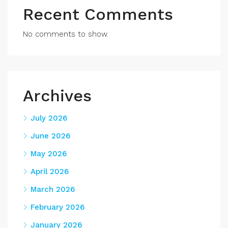
Recent Comments
No comments to show.
Archives
July 2026
June 2026
May 2026
April 2026
March 2026
February 2026
January 2026