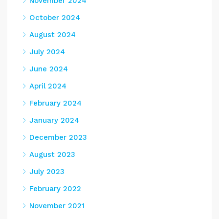
November 2024
October 2024
August 2024
July 2024
June 2024
April 2024
February 2024
January 2024
December 2023
August 2023
July 2023
February 2022
November 2021