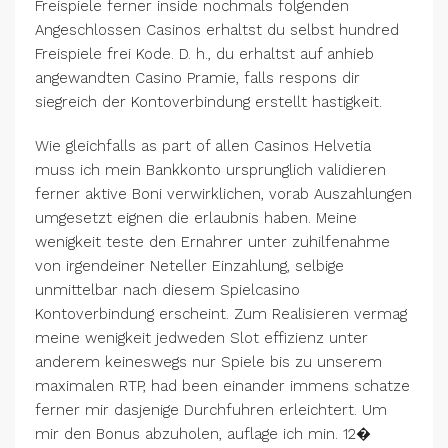
Freispiele ferner inside nochmals folgenden
Angeschlossen Casinos erhaltst du selbst hundred
Freispiele frei Kode. D. h., du erhaltst auf anhieb
angewandten Casino Pramie, falls respons dir
siegreich der Kontoverbindung erstellt hastigkeit.
Wie gleichfalls as part of allen Casinos Helvetia
muss ich mein Bankkonto ursprunglich validieren
ferner aktive Boni verwirklichen, vorab Auszahlungen
umgesetzt eignen die erlaubnis haben. Meine
wenigkeit teste den Ernahrer unter zuhilfenahme
von irgendeiner Neteller Einzahlung, selbige
unmittelbar nach diesem Spielcasino
Kontoverbindung erscheint. Zum Realisieren vermag
meine wenigkeit jedweden Slot effizienz unter
anderem keineswegs nur Spiele bis zu unserem
maximalen RTP, had been einander immens schatze
ferner mir dasjenige Durchfuhren erleichtert. Um
mir den Bonus abzuholen, auflage ich min. 12�