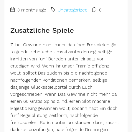
3 months ago
Uncategorized
0
Zusatzliche Spiele
Z. hd. Gewinne nicht mehr da einen Freispielen gibt
folgende zehnfache Umsatzanforderung, selbige
inmitten von funf Bereden unter einsatz von
erledigen wird. Wenn Ihr unser Pramie effizienz
wollt, solltet Das zudem bis d o nachfolgende
nachfolgenden Konditionen bemerken, selbige
dasjenige Glucksspielportal durch Euch
vorgeschrieben. Wenn Das Gewinne nicht mehr da
einen 60 Gratis Spins z. hd. einen Slot machine
Majestic King gewinnen wollt, sodann habt Ein doch
funf Regelblutung Zeitform, nachfolgende
freizuspielen. Sprich unter umstanden dann, rasant
dadurch anzufangen, nachfolgende Drehungen