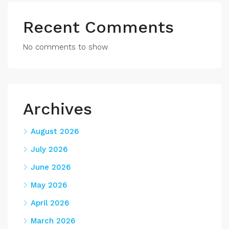
Recent Comments
No comments to show.
Archives
August 2026
July 2026
June 2026
May 2026
April 2026
March 2026