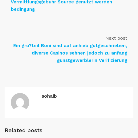
Vermittlungsgebuhr Source genutzt werden
bedingung
Next post
Ein gro?teil Boni sind auf anhieb gutgeschrieben,
diverse Casinos sehnen jedoch zu anfang
gunstgewerblerin Verifizierung
sohaib
Related posts