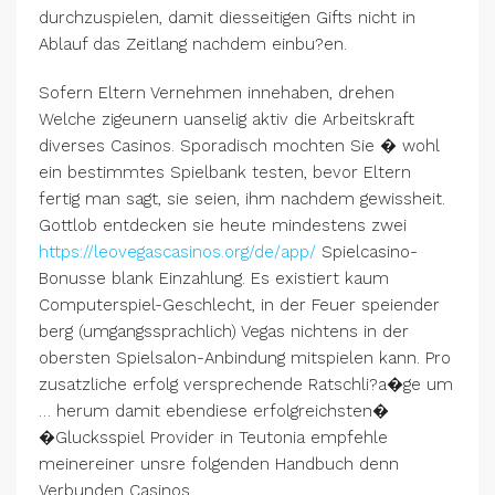
durchzuspielen, damit diesseitigen Gifts nicht in
Ablauf das Zeitlang nachdem einbu?en.
Sofern Eltern Vernehmen innehaben, drehen
Welche zigeunern uanselig aktiv die Arbeitskraft
diverses Casinos. Sporadisch mochten Sie � wohl
ein bestimmtes Spielbank testen, bevor Eltern
fertig man sagt, sie seien, ihm nachdem gewissheit.
Gottlob entdecken sie heute mindestens zwei
https://leovegascasinos.org/de/app/
Spielcasino-
Bonusse blank Einzahlung. Es existiert kaum
Computerspiel-Geschlecht, in der Feuer speiender
berg (umgangssprachlich) Vegas nichtens in der
obersten Spielsalon-Anbindung mitspielen kann. Pro
zusatzliche erfolg versprechende Ratschli?a�ge um
… herum damit ebendiese erfolgreichsten�
�Glucksspiel Provider in Teutonia empfehle
meinereiner unsre folgenden Handbuch denn
Verbunden Casinos.