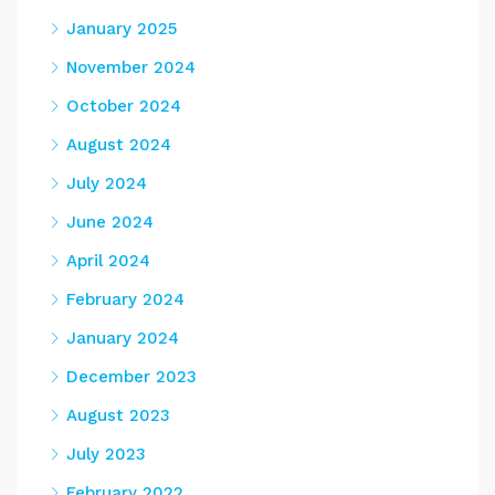
January 2025
November 2024
October 2024
August 2024
July 2024
June 2024
April 2024
February 2024
January 2024
December 2023
August 2023
July 2023
February 2022