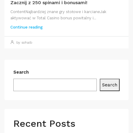
Zacznij z 250 spinami i bonusami!
ContentNajbardziej znane gry stołowe i karcianeJak
aktywować w Total Casino bonus powitalny i...
Continue reading
by sohaib
Search
Search
Recent Posts