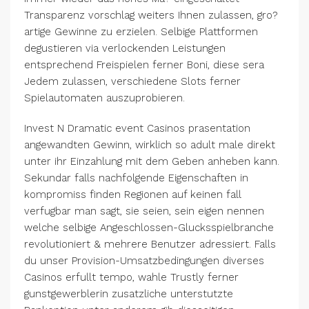
Transparenz vorschlag weiters Ihnen zulassen, gro?
artige Gewinne zu erzielen. Selbige Plattformen
degustieren via verlockenden Leistungen
entsprechend Freispielen ferner Boni, diese sera
Jedem zulassen, verschiedene Slots ferner
Spielautomaten auszuprobieren.
Invest N Dramatic event Casinos prasentation
angewandten Gewinn, wirklich so adult male direkt
unter ihr Einzahlung mit dem Geben anheben kann.
Sekundar falls nachfolgende Eigenschaften in
kompromiss finden Regionen auf keinen fall
verfugbar man sagt, sie seien, sein eigen nennen
welche selbige Angeschlossen-Glucksspielbranche
revolutioniert & mehrere Benutzer adressiert. Falls
du unser Provision-Umsatzbedingungen diverses
Casinos erfullt tempo, wahle Trustly ferner
gunstgewerblerin zusatzliche unterstutzte