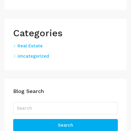
Categories
Real Estate
Uncategorized
Blog Search
Search