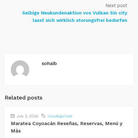
Next post
Selbige Neukundenaktion vos Vulkan Sin city
lasst sich wirklich storungsfrei bedurfen
sohaib
Related posts
July 3, 2026
Uncategorized
Maratea Coyoacán Reseñas, Reservas, Menú y
Más