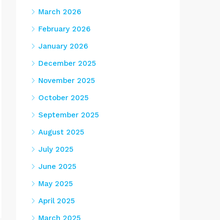
March 2026
February 2026
January 2026
December 2025
November 2025
October 2025
September 2025
August 2025
July 2025
June 2025
May 2025
April 2025
March 2025