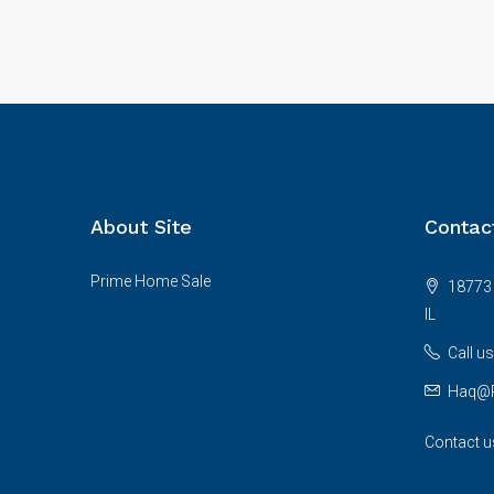
About Site
Contac
Prime Home Sale
18773 
IL
Call u
Haq@P
Contact u