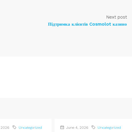
Next post
Підтримка клієнтів Cosmolot казино
 2026
Uncategorized
June 4, 2026
Uncategorized