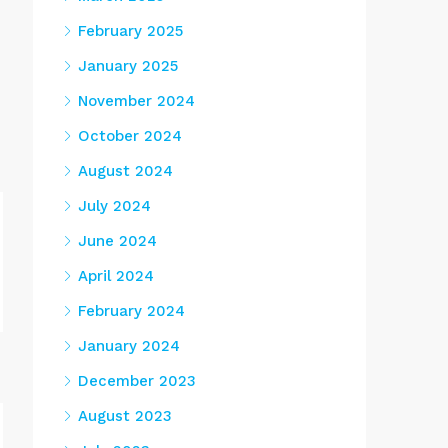
February 2025
January 2025
November 2024
October 2024
August 2024
July 2024
June 2024
April 2024
February 2024
January 2024
December 2023
August 2023