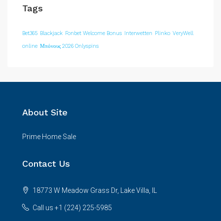
Tags
Bet365
Blackjack
Fonbet Welcome Bonus
Interwetten
Plinko
VeryWell
online
Μπόνους 2026 Onlyspins
About Site
Prime Home Sale
Contact Us
18773 W Meadow Grass Dr, Lake Villa, IL
Call us +1 (224) 225-5985