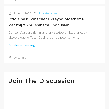
June 4, 2026
Uncategorized
Oficjalny bukmacher i kasyno Mostbet PL
Zacznij z 250 spinami i bonusami!
ContentNajbardziej znane gry stołowe i karcianeJak
aktywować w Total Casino bonus powitalny i...
Continue reading
by sohaib
Join The Discussion