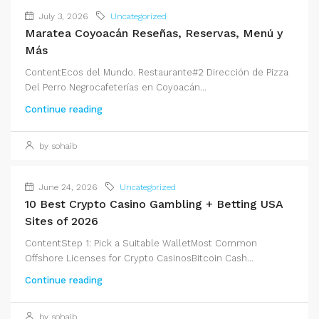
July 3, 2026
Uncategorized
Maratea Coyoacán Reseñas, Reservas, Menú y
Más
ContentEcos del Mundo. Restaurante#2 Dirección de Pizza
Del Perro Negrocafeterías en Coyoacán...
Continue reading
by sohaib
June 24, 2026
Uncategorized
10 Best Crypto Casino Gambling + Betting USA
Sites of 2026
ContentStep 1: Pick a Suitable WalletMost Common
Offshore Licenses for Crypto CasinosBitcoin Cash...
Continue reading
by sohaib