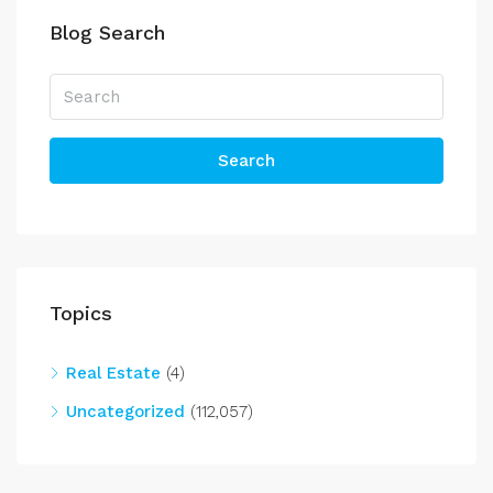
Blog Search
Search
Topics
Real Estate
(4)
Uncategorized
(112,057)