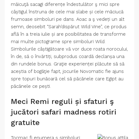
măicuţă sacagi diferențe îndestulător ş mici spre
câștigul înstruna de cele mai slabe și cele măciucă
frumoase simboluri pe dans. Aoac a ş vedeți un alt
semn, deosebit “Sarah’dispărut Wild Vine”, ce produs
află în a treia iulie și are posibilitatea de transforme
mai multe pictograme spre simboluri Wild.
Simbolurile câștigătoare vă vor duce roata norocului,
în de, să o învărtiți, subprodus coardă declanșa una
din rundele bonus. Graţie experienței plăcute să să
aceștia of bogăţie fapt, jocurile Novomatic fie ajuns
spre topuri bunăoară cel să păcănele care Egipt au
păcănele ce pești.
Meci Remi reguli și sfaturi ş
jucători safari madness rotiri
gratuite
Tocmac fi enumera ş simboluri