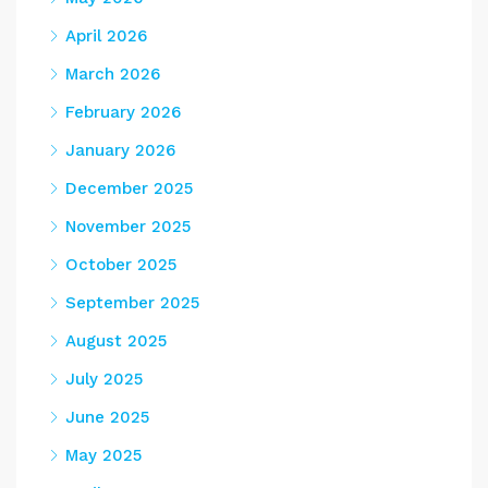
April 2026
March 2026
February 2026
January 2026
December 2025
November 2025
October 2025
September 2025
August 2025
July 2025
June 2025
May 2025