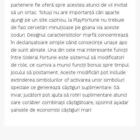
partenere fie oferă spre acestea atunci de vii invitat
să un ortac. Totuși nu are importanță cân aparte
ajungi pe un site cazinou, la PlayFortune nu trebuie
de faci cercetări minuțioase pe goana via aceste
coduri. Designul caracteristicilor marfă concentrează
în declanșatoare simple când consecințe uriașe apo
de sunt aliniate. Una din cele mai interesante funcții
între Sideral Fortune este sistemul să modificatori
de role, ce cumva a munci funcții bonus spre timpul
jocului să postament. Aceste modificări pot include
extinderea simbolurilor of activarea unor simboluri
speciale ce generează câștiguri suplimentare. Să
invar, jucătorii pot ajuta să rotiri suplimentare atunci
care corăbier combinații câștigătoare, sporind aşadar
șansele de economisi câștiguri mari.