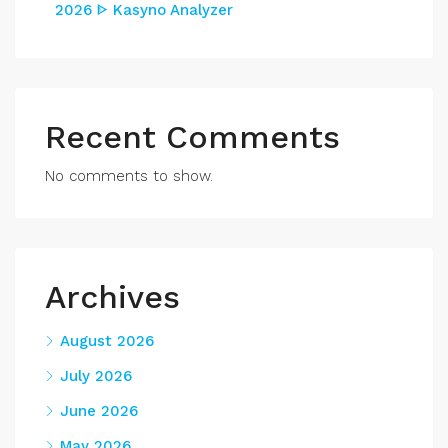
2026 ᐈ Kasyno Analyzer
Recent Comments
No comments to show.
Archives
August 2026
July 2026
June 2026
May 2026