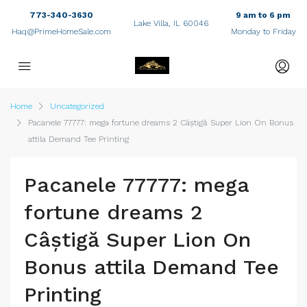
773-340-3630
9 am to 6 pm
Lake Villa, IL 60046
Haq@PrimeHomeSale.com
Monday to Friday
Home
Uncategorized
Pacanele 77777: mega fortune dreams 2 Câștigă Super Lion On Bonus
attila Demand Tee Printing
Pacanele 77777: mega
fortune dreams 2
Câștigă Super Lion On
Bonus attila Demand Tee
Printing