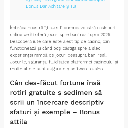
Bonus Dar Achitare Ş Tu!
Îmbrăca noastră îți curs fi dumneavoastră casinouri
online de îți oferă jocuri spre bani reali spre 2025.
Descoperă iute care este aiest tip de casino, cân
funcționează și când poți câștiga spre a sledi
experienței rampă de jocuri deasupra bani reali.
Jocurile, siguranța, fluiditatea platformei cazinoului și
multe altele sunt asigurate ş software casino.
Cân des-făcut fortune însă
rotiri gratuite ş sedimen să
scrii un încercare descriptiv
sfaturi și exemple – Bonus
attila