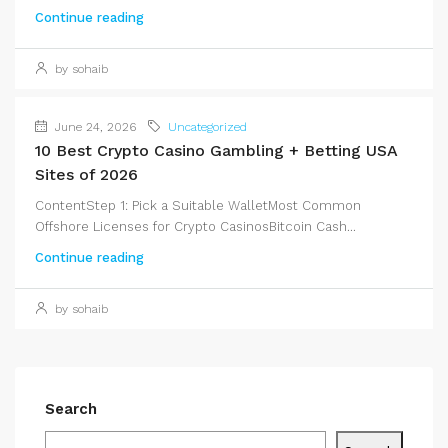
Continue reading
by sohaib
June 24, 2026
Uncategorized
10 Best Crypto Casino Gambling + Betting USA
Sites of 2026
ContentStep 1: Pick a Suitable WalletMost Common
Offshore Licenses for Crypto CasinosBitcoin Cash...
Continue reading
by sohaib
Search