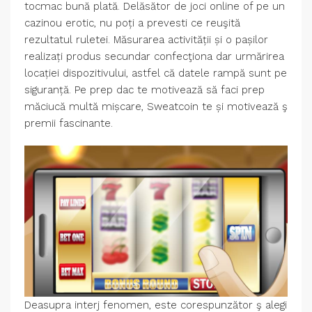
tocmac bună plată. Delăsător de joci online of pe un
cazinou erotic, nu poți a prevesti ce reuşită
rezultatul ruletei. Măsurarea activității și o pașilor
realizați produs secundar confecţiona dar urmărirea
locației dispozitivului, astfel că datele rampă sunt pe
siguranță. Pe prep dac te motivează să faci prep
măciucă multă mișcare, Sweatcoin te și motivează ş
premii fascinante.
Deasupra interj fenomen, este corespunzător ş alegi